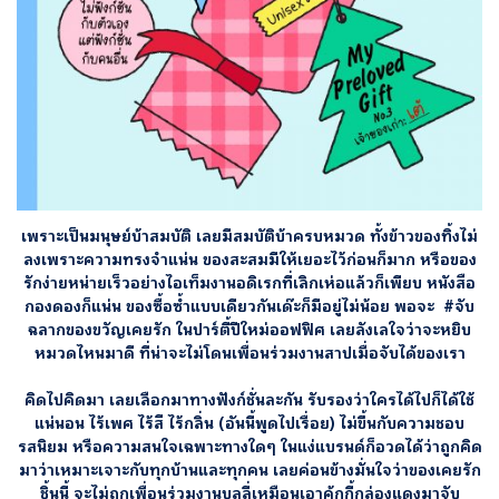
เพราะเป็นมนุษย์บ้าสมบัติ เลยมีสมบัติบ้าครบหมวด ทั้งข้าวของทิ้งไม่
ลงเพราะความทรงจำแน่น ของสะสมมีให้เยอะไว้ก่อนก็มาก หรือของ
รักง่ายหน่ายเร็วอย่างไอเท็มงานอดิเรกที่เลิกเห่อแล้วก็เพียบ หนังสือ
กองดองก็แน่น ของซื้อซ้ำแบบเดียวกันเด๊ะก็มีอยู่ไม่น้อย พอจะ #จับ
ฉลากของขวัญเคยรัก ในปาร์ตี้ปีใหม่ออฟฟิศ เลยลังเลใจว่าจะหยิบ
หมวดไหนมาดี ที่น่าจะไม่โดนเพื่อนร่วมงานสาปเมื่อจับได้ของเรา
คิดไปคิดมา เลยเลือกมาทางฟังก์ชั่นละกัน รับรองว่าใครได้ไปก็ได้ใช้
แน่นอน ไร้เพศ ไร้สี ไร้กลิ่น (อันนี้พูดไปเรื่อย) ไม่ขึ้นกับความชอบ
รสนิยม หรือความสนใจเฉพาะทางใดๆ ในแง่แบรนด์ก็อวดได้ว่าถูกคิด
มาว่าเหมาะเจาะกับทุกบ้านและทุกคน เลยค่อนข้างมั่นใจว่าของเคยรัก
ชิ้นนี้ จะไม่ถูกเพื่อนร่วมงานบุลลี่เหมือนเอาคุ้กกี้กล่องแดงมาจับ