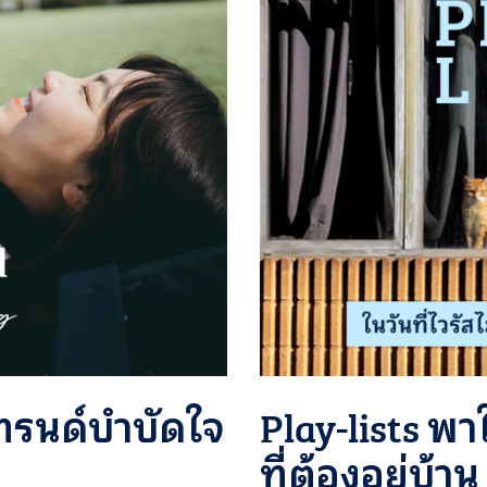
เทรนด์บำบัดใจ
Play-lists พา
ที่ต้องอยู่บ้าน