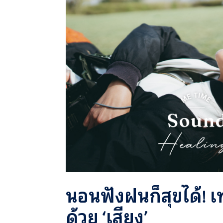
นอนฟังฝนก็สุขได้! 
ด้วย ‘เสียง’